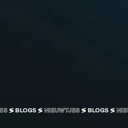
S
≶ BLOGS ≶
NIEUWTJES
≶ BLOGS ≶
NIEU