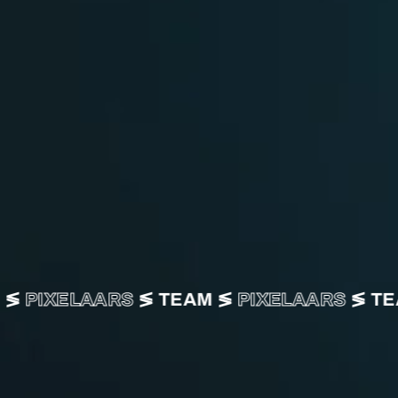
AM ≶
PIXELAARS
≶ TEAM ≶
PIXELAARS
≶