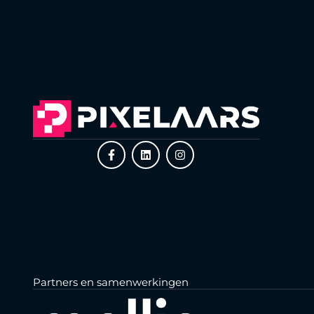
F
L
I
a
i
n
c
n
s
e
k
t
b
e
a
o
d
g
o
i
r
k
n
a
-
m
f
Partners en samenwerkingen