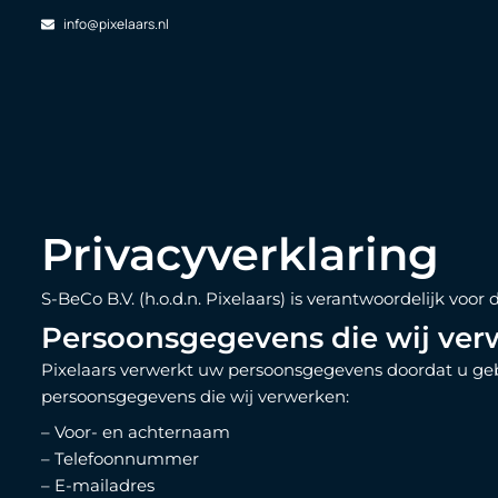
Ga
info@pixelaars.nl
naar
de
inhoud
Privacyverklaring
S-BeCo B.V. (h.o.d.n. Pixelaars) is verantwoordelijk v
Persoonsgegevens die wij ve
Pixelaars verwerkt uw persoonsgegevens doordat u gebr
persoonsgegevens die wij verwerken:
– Voor- en achternaam
– Telefoonnummer
– E-mailadres