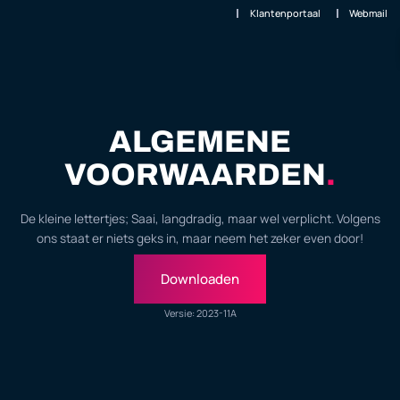
Ga
Open Klanten
Klantenportaal
Webmail
naar
de
inhoud
ALGEMENE
VOORWAARDEN
.
De kleine lettertjes; Saai, langdradig, maar wel verplicht. Volgens
ons staat er niets geks in, maar neem het zeker even door!
Downloaden
Versie: 2023-11A